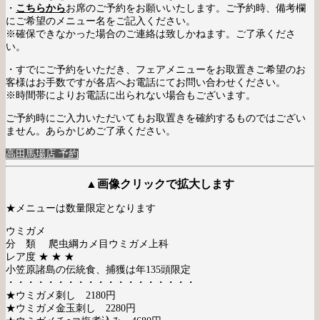
・
こちらから
お席のご予約をお願いいたします。ご予約時、備考欄
にご希望のメニュー名をご記入ください。
※確保できなかった場合のご連絡は致しかねます。ご了承くださ
い。
・すでにご予約をいただき、フェアメニューをお取置きご希望のお
客様はお手数ですが各店へお電話にてお問い合わせください。
※時間帯によりお電話に出られない場合もございます。
ご予約時にご入力いただいてもお取置きを確約するものではござい
ません。あらかじめご了承ください。
高田馬場店 予約
▲画像クリックで拡大します
★メニューは数量限定となります
ウミガメ
分 類 爬虫綱カメ目ウミガメ上科
レア度 ★ ★ ★
小笠原諸島の伝統食、捕獲は年135頭限定
・・・・・・・・・・・・・・・・・・・
★ウミガメ刺し 2180円
★ウミガメ金玉刺し 2280円