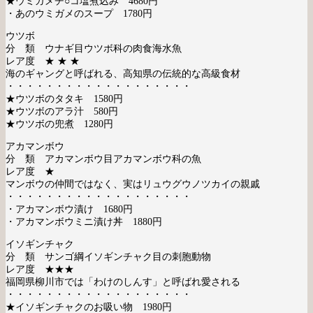
★ウミガメチ○コ塩煮込み 4680円
・あのウミガメのスープ 1780円
ウツボ
分 類 ウナギ目ウツボ科の肉食海水魚
レア度 ★ ★ ★
海のギャングと呼ばれる、高知県の伝統的な高級食材
・・・・・・・・・・・・・・・・・・・
★ウツボのタタキ 1580円
★ウツボのアラ汁 580円
★ウツボの兜煮 1280円
アカマンボウ
分 類 アカマンボウ目アカマンボウ科の魚
レア度 ★
マンボウの仲間ではなく、実はリュウグウノツカイの親戚
・・・・・・・・・・・・・・・・・・・
・アカマンボウ漬け 1680円
・アカマンボウミニ漬け丼 1880円
イソギンチャク
分 類
サンゴ綱イソギンチャク目の刺胞動物
レア度 ★★★
福岡県柳川市では「わけのしんす」と呼ばれ愛される
・・・・・・・・・・・・・・・・・・・
★イソギンチャクのお吸い物 1980円