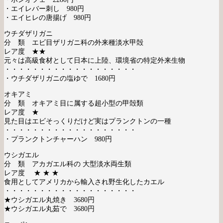
・エイレバー刺し 980円
・エイヒレの唐揚げ 980円
ウチダザリガニ
分 類 エビ目ザリガニ科の外来種淡水甲殻
レア度 ★★
元々は高級食材として日本に上陸、環境省の特定外来生物
・・・・・・・・・・・・・・・・・・・
・ウチダザリガニの塩ゆで 1680円
オキアミ
分 類 オキアミ目に属する超小型の甲殻類
レア度 ★
見た目はエビそっくりだけど実はプランクトンの一種
・・・・・・・・・・・・・・・・・・・
・プランクトンチャーハン 980円
ウシガエル
分 類
アカガエル科の 大型淡水両生類
レア度 ★ ★ ★
食用としてアメリカから輸入され野生化したカエル
・・・・・・・・・・・・・・・・・・・
★ウシガエル丸焼き 3680円
★ウシガエル丸茹で 3680円