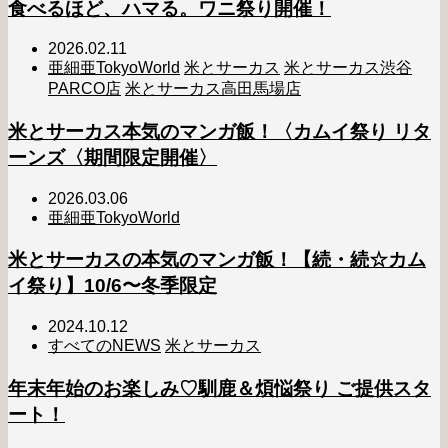
食べるほど、ハマる。ワニ祭り開催！
2026.02.11
亜細亜TokyoWorld
米とサーカス
米とサーカス渋谷
PARCO店
米とサーカス高田馬場店
米とサーカス本気のマンガ飯！〈カムイ祭り リタ
ーンズ〈期間限定開催〉
2026.03.06
亜細亜TokyoWorld
米とサーカスの本気のマンガ飯！【続・続☆カム
イ祭り】10/6〜冬季限定
2024.10.12
すべてのNEWS
米とサーカス
年末年始のお楽しみ♡馴鹿＆煩悩祭り ご提供スタ
ート！