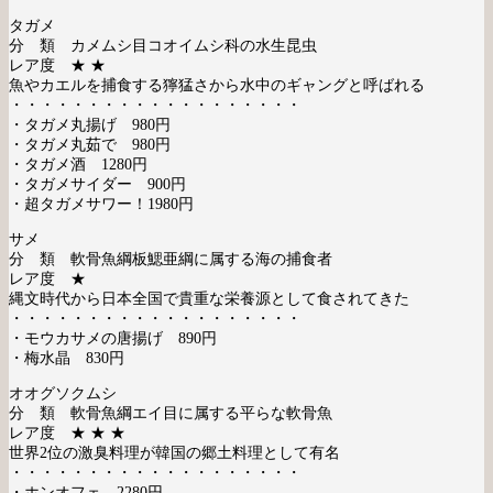
タガメ
分 類 カメムシ目コオイムシ科の水生昆虫
レア度 ★ ★
魚やカエルを捕食する獰猛さから水中のギャングと呼ばれる
・・・・・・・・・・・・・・・・・・・
・タガメ丸揚げ 980円
・タガメ丸茹で 980円
・タガメ酒 1280円
・タガメサイダー 900円
・超タガメサワー！1980円
サメ
分 類 軟骨魚綱板鰓亜綱に属する海の捕食者
レア度 ★
縄文時代から日本全国で貴重な栄養源として食されてきた
・・・・・・・・・・・・・・・・・・・
・モウカサメの唐揚げ 890円
・梅水晶 830円
オオグソクムシ
分 類 軟骨魚綱エイ目に属する平らな軟骨魚
レア度 ★ ★ ★
世界2位の激臭料理が韓国の郷土料理として有名
・・・・・・・・・・・・・・・・・・・
・ホンオフェ 2280円