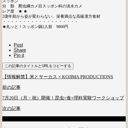
スッポン
分 類 爬虫綱カメ目スッポン科の淡水カメ
レア度 ★ ★
2億年前から姿が変わらない、栄養満点な高級漢方食材
・・・・・・・・・・・・・・・・・・・
★丸ッと！スッポン鍋2人前 9800円
Post
Share
Pin it
この記事のタイトルとURLをコピーする
【情報解禁】米とサーカス × KOJIMA PRODUCTIONS
前の記事
7月20日（月・祝）開催！昆虫×食×理科実験ワークショップ
次の記事
関連NEWS