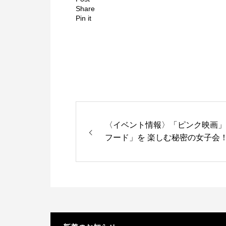
Share
Pin it
〈イベント情報〉「ピンク映画
フード」を 楽しむ秘密の女子会！？ 7/9
16:00／＠新宿三丁目 パンとサー