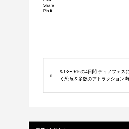
Share
Pin it
9/13〜9/16の4日間 ディノフ
く恐竜＆多数のアトラクション満
べるイベント【恐竜フェスティバル /
明ジメックス】