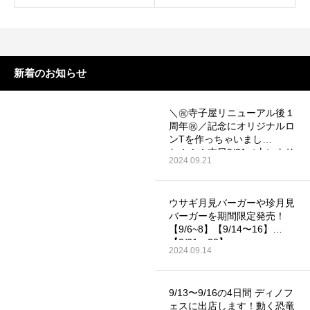
新着のお知らせ
＼㊗️寺子屋リニューアル後１
周年㊗️／記念にオリジナルロ
ンTを作っちゃいまし
た！！！本日9/21（土）より
2024.09.21
４店舗合同☆特別企画！
ウサギ月見バーガーや珍月見
バーガーを期間限定発売！
【9/6~8】【9/14〜16】
【9/21〜23】
2024.09.14
9/13〜9/16の4日間 ディノフ
ェスに出店します！動く恐竜