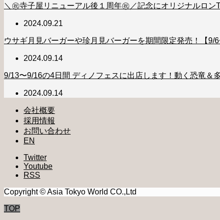
＼㊗️寺子屋リニューアル後１周年㊗️／記念にオリジナルロン
2024.09.21
ウサギ月見バーガーや珍月見バーガーを期間限定発売！【9/6~8】【
2024.09.14
9/13〜9/16の4日間 ディノフェスに出店します！動く恐竜
2024.09.14
会社概要
採用情報
お問い合わせ
EN
Twitter
Youtube
RSS
Copyright © Asia Tokyo World CO.,Ltd
TOP