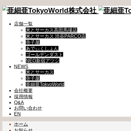
店舗一覧
米とサーカス高田馬場店
米とサーカス 渋谷PARCO店
寺子屋
あでぃくしょん
ゴールデンダスト
NEO新宿アツシ
NEWS
米とサーカス
寺子屋
亜細亜TokyoWorld
会社概要
採用情報
Q&A
お問い合わせ
EN
ホーム
お知らせ