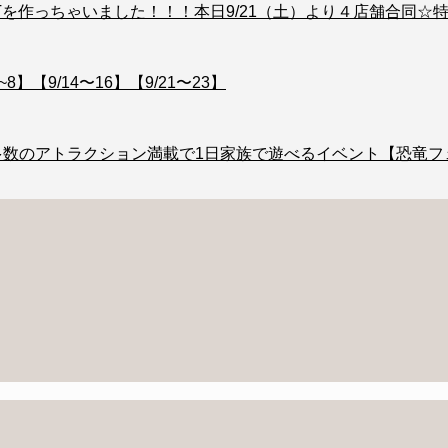
Tを作っちゃいました！！！本日9/21（土）より４店舗合同☆
9/14〜16】【9/21〜23】
＆多数のアトラクション満載で1日家族で遊べるイベント【恐竜フェス