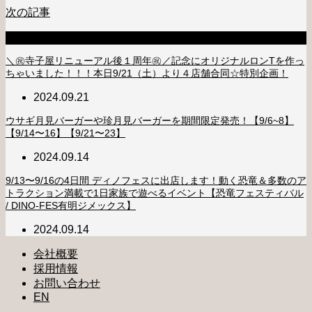
次の記事
新着のお知らせ
＼㊗️寺子屋リニューアル後１周年㊗️／記念にオリジナルロンTを作っ
ちゃいました！！！本日9/21（土）より４店舗合同☆特別企画！
2024.09.21
ウサギ月見バーガーや珍月見バーガーを期間限定発売！【9/6~8】
【9/14〜16】【9/21〜23】
2024.09.14
9/13〜9/16の4日間 ディノフェスに出店します！動く恐竜＆多数のア
トラクション満載で1日家族で遊べるイベント【恐竜フェスティバル
/ DINO-FES有明ジメックス】
2024.09.14
会社概要
採用情報
お問い合わせ
EN