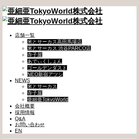
店舗一覧
米とサーカス高田馬場店
米とサーカス 渋谷PARCO店
寺子屋
あでぃくしょん
ゴールデンダスト
NEO新宿アツシ
NEWS
米とサーカス
寺子屋
亜細亜TokyoWorld
会社概要
採用情報
Q&A
お問い合わせ
EN