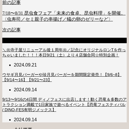
前の記事
7/18〜8/31 昆虫食フェア「未来の食卓、昆虫料理」を開催。
〈虫寿司／セミ親子の串揚げ／蟻の卵のゼリーなど〉
次の記事
新着のお知らせ
＼㊗️寺子屋リニューアル後１周年㊗️／記念にオリジナルロンTを作っ
ちゃいました！！！本日9/21（土）より４店舗合同☆特別企画！
2024.09.21
ウサギ月見バーガーや珍月見バーガーを期間限定発売！【9/6~8】
【9/14〜16】【9/21〜23】
2024.09.14
9/13〜9/16の4日間 ディノフェスに出店します！動く恐竜＆多数のア
トラクション満載で1日家族で遊べるイベント【恐竜フェスティバル
/ DINO-FES有明ジメックス】
2024.09.14