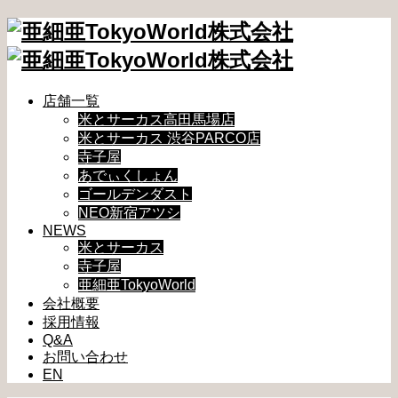
店舗一覧
米とサーカス高田馬場店
米とサーカス 渋谷PARCO店
寺子屋
あでぃくしょん
ゴールデンダスト
NEO新宿アツシ
NEWS
米とサーカス
寺子屋
亜細亜TokyoWorld
会社概要
採用情報
Q&A
お問い合わせ
EN