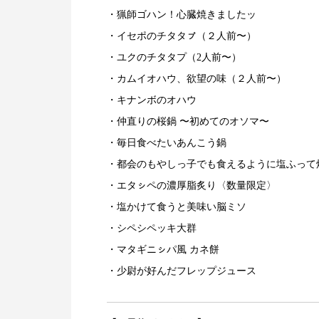
・猟師ゴハン！心臓焼きましたッ
・イセポのチタタㇷ゚（２人前〜）
・ユクのチタタプ（2人前〜）
・カムイオハウ、欲望の味（２人前〜）
・キナンボのオハウ
・仲直りの桜鍋 〜初めてのオソマ〜
・毎日食べたいあんこう鍋
・都会のもやしっ子でも食えるように塩ふって
・エタㇱペの濃厚脂炙り〈数量限定〉
・塩かけて食うと美味い脳ミソ
・シペシペッキ大群
・マタギニㇱパ風 カネ餅
・少尉が好んだフレップジュース